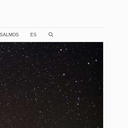
SALMOS
ES