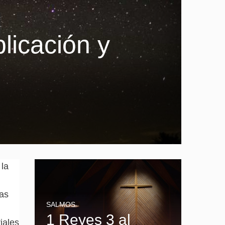
licación y
 la
las
SALMOS
1 Reyes 3 al
iales