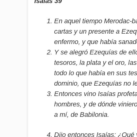
Isaías 39
En aquel tiempo Merodac-bal
cartas y un presente a Ezeq
enfermo, y que había sanad
Y se alegró Ezequías de ell
tesoros, la plata y el oro, l
todo lo que había en sus te
dominio, que Ezequías no l
Entonces vino Isaías profeta
hombres, y de dónde vinieron
a mí, de Babilonia.
Dijo entonces Isaías: ¿Qué 