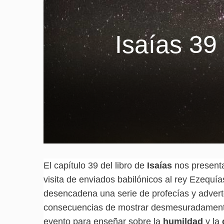
Isaías 39
El capítulo 39 del libro de
Isaías
nos presenta
visita de enviados babilónicos al rey Ezequí
desencadena una serie de profecías y adve
consecuencias de mostrar desmesuradamente l
evento para enseñar sobre la
humildad
y la