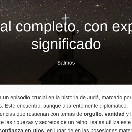
 al completo, con exp
significado
Salmos
 un episodio crucial en la historia de Judá, marcado por
as. Este encuentro, aunque aparentemente diplomático,
rtencias que resuenan con temas de
orgullo
,
vanidad
y 
as riquezas y secretos de un reino. Isaías utiliza este
confianza en Dios
, en lugar de en las posesiones mater