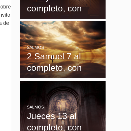
completo, con
sobre
nvito
explicación y
a de
significado
SALMOS
2 Samuel 7 al
completo, con
explicación y
significado
SALMOS
Jueces 13 al
completo, con