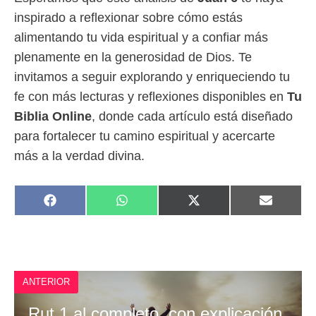
inspirado a reflexionar sobre cómo estás
alimentando tu vida espiritual y a confiar más
plenamente en la generosidad de Dios. Te
invitamos a seguir explorando y enriqueciendo tu
fe con más lecturas y reflexiones disponibles en
Tu
Biblia Online
, donde cada artículo está diseñado
para fortalecer tu camino espiritual y acercarte
más a la verdad divina.
COMPARTIR
COMPARTIR
COMPARTIR
COMPAR
F
W
X
E
EN
EN
EN
EN
A
H
(
M
C
A
T
A
E
T
W
I
B
S
I
L
O
A
T
O
P
T
ANTERIOR
K
P
E
R
)
Rut 1 al completo, con explicación