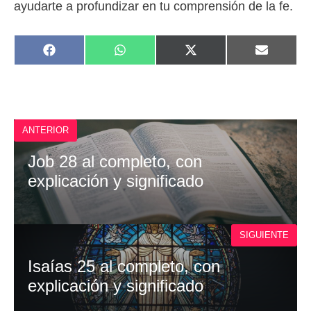
ayudarte a profundizar en tu comprensión de la fe.
COMPARTIR
COMPARTIR
COMPARTIR
COMPAR
F
W
X
E
EN
EN
EN
EN
A
H
(
M
C
A
T
A
E
T
W
I
B
S
I
L
O
A
T
O
P
T
ANTERIOR
K
P
E
R
)
Job 28 al completo, con
explicación y significado
SIGUIENTE
Isaías 25 al completo, con
explicación y significado