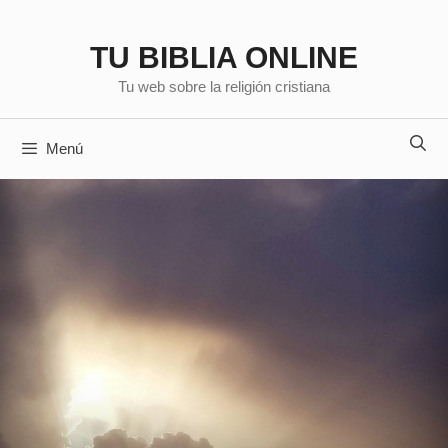
Saltar
al
TU BIBLIA ONLINE
contenido
Tu web sobre la religión cristiana
Menú