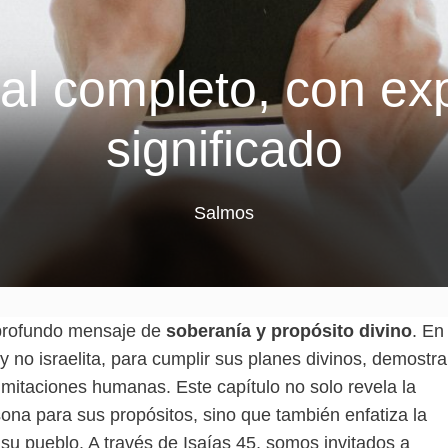
 al completo, con exp
significado
Salmos
 profundo mensaje de
soberanía y propósito divino
. En
y no israelita, para cumplir sus planes divinos, demostr
imitaciones humanas. Este capítulo no solo revela la
ona para sus propósitos, sino que también enfatiza la
su pueblo. A través de Isaías 45, somos invitados a