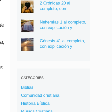
2 Crónicas 20 al
completo, con
explicación y significado
Nehemías 1 al completo,
de
con explicación y
significado
Génesis 41 al completo,
a,
con explicación y
significado
os
CATEGORIES
Biblias
Comunidad cristiana
Historia Bíblica
Música Cristiana