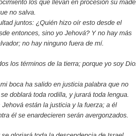
ocimiento los que llevan en procesión su made
que no salva.
ltad juntos: ¿Quién hizo oír esto desde el
 desde entonces, sino yo Jehová? Y no hay más
alvador; no hay ninguno fuera de mí.
dos los términos de la tierra; porque yo soy Dio
mi boca ha salido en justicia palabra que no
e doblará toda rodilla, y jurará toda lengua.
Jehová están la justicia y la fuerza; a él
ntra él se enardecieren serán avergonzados.
 se gloriará toda la descendencia de Israel.