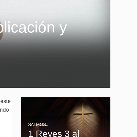
licación y
 este
ando
SALMOS
1 Reyes 3 al