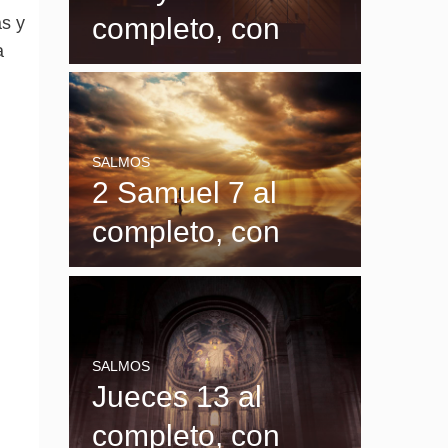
completo, con
as y
a
explicación y
significado
SALMOS
2 Samuel 7 al
completo, con
explicación y
significado
SALMOS
Jueces 13 al
completo, con