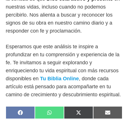
nuestras vidas, incluso cuando no podemos
percibirlo. Nos alienta a buscar y reconocer los
signos de su obra en nuestro camino diario y a
responder con fe y proclamación.
Esperamos que este análisis te inspire a
profundizar en tu comprensión y experiencia de la
fe. Te invitamos a seguir explorando y
enriqueciendo tu vida espiritual con más recursos
disponibles en
Tu Biblia Online
, donde cada
artículo está pensado para acompañarte en tu
camino de crecimiento y descubrimiento espiritual.
COMPARTIR
COMPARTIR
COMPARTIR
COMPAR
F
W
X
E
EN
EN
EN
EN
A
H
(
M
C
A
T
A