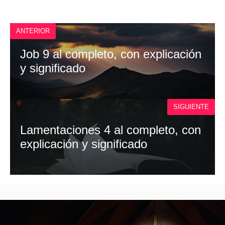
E
T
W
I
B
S
I
L
O
A
T
O
P
T
ANTERIOR
K
P
E
R
)
Job 9 al completo, con explicación
y significado
SIGUIENTE
Lamentaciones 4 al completo, con
explicación y significado