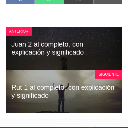
F
W
X
E
EN
EN
EN
EN
A
H
(
M
C
A
T
A
E
T
W
I
B
S
I
L
O
A
T
O
P
T
ANTERIOR
K
P
E
R
)
Juan 2 al completo, con
explicación y significado
SIGUIENTE
Rut 1 al completo, con explicación
y significado