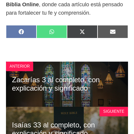
Biblia Online
, donde cada artículo está pensado
para fortalecer tu fe y comprensión.
COMPARTIR
COMPARTIR
COMPARTIR
COMPAR
F
W
X
E
EN
EN
EN
EN
A
H
(
M
C
A
T
A
E
T
W
I
B
S
I
L
O
A
T
O
P
T
ANTERIOR
K
P
E
R
)
Zacarías 3 al completo, con
explicación y significado
SIGUIENTE
Isaías 33 al completo, con
explicación y significado