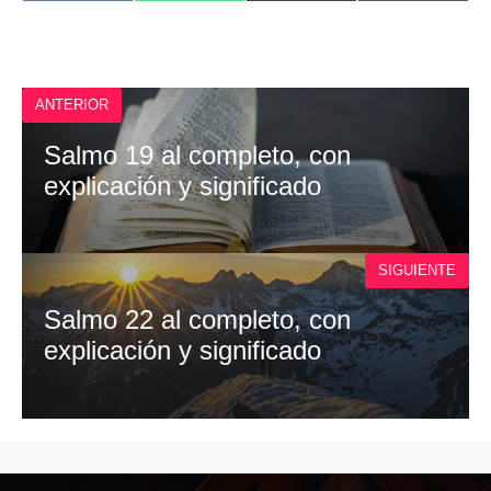
EN
EN
EN
EN
A
H
(
M
C
A
T
A
E
T
W
I
B
S
I
L
O
A
T
O
P
T
ANTERIOR
K
P
E
R
)
Salmo 19 al completo, con
explicación y significado
SIGUIENTE
Salmo 22 al completo, con
explicación y significado