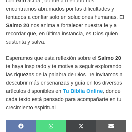
contexto actual, donde a menudo nos
encontramos abrumados por las dificultades y
tentados a confiar solo en soluciones humanas. El
Salmo 20
nos anima a fortalecer nuestra fe y a
recordar que, en última instancia, es Dios quien
sustenta y salva.
Esperamos que esta reflexión sobre el
Salmo 20
te haya inspirado y te motive a seguir explorando
las riquezas de la palabra de Dios. Te invitamos a
descubrir más enseñanzas y guía en los diversos
artículos disponibles en
Tu Biblia Online
, donde
cada texto está pensado para acompañarte en tu
crecimiento espiritual.
COMPARTIR
COMPARTIR
COMPARTIR
COMPAR
F
W
X
E