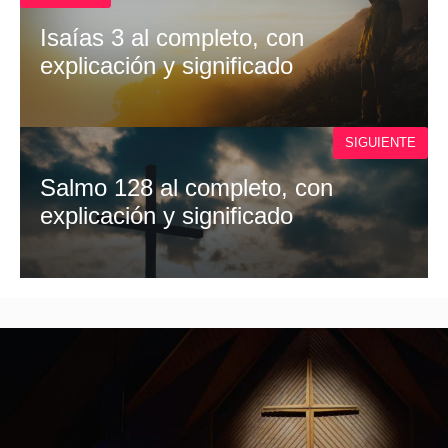
R
)
Isaías 3 al completo, con
explicación y significado
SIGUIENTE
Salmo 128 al completo, con
explicación y significado