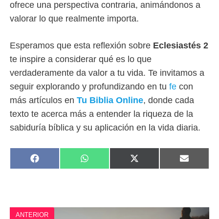
ofrece una perspectiva contraria, animándonos a
valorar lo que realmente importa.
Esperamos que esta reflexión sobre
Eclesiastés 2
te inspire a considerar qué es lo que
verdaderamente da valor a tu vida. Te invitamos a
seguir explorando y profundizando en tu
fe
con
más artículos en
Tu Biblia Online
, donde cada
texto te acerca más a entender la riqueza de la
sabiduría bíblica y su aplicación en la vida diaria.
COMPARTIR
COMPARTIR
COMPARTIR
COMPAR
F
W
X
E
EN
EN
EN
EN
A
H
(
M
C
A
T
A
E
T
W
I
B
S
I
L
O
A
T
O
P
T
ANTERIOR
K
P
E