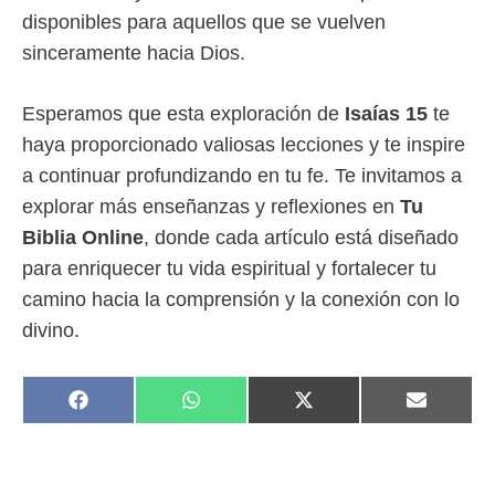
disponibles para aquellos que se vuelven
sinceramente hacia Dios.
Esperamos que esta exploración de
Isaías 15
te
haya proporcionado valiosas lecciones y te inspire
a continuar profundizando en tu fe. Te invitamos a
explorar más enseñanzas y reflexiones en
Tu
Biblia Online
, donde cada artículo está diseñado
para enriquecer tu vida espiritual y fortalecer tu
camino hacia la comprensión y la conexión con lo
divino.
COMPARTIR
COMPARTIR
COMPARTIR
COMPAR
F
W
X
E
EN
EN
EN
EN
A
H
(
M
C
A
T
A
E
T
W
I
B
S
I
L