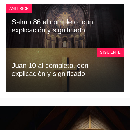
O
A
T
O
P
T
ANTERIOR
K
P
E
R
)
Salmo 86 al completo, con
explicación y significado
SIGUIENTE
Juan 10 al completo, con
explicación y significado