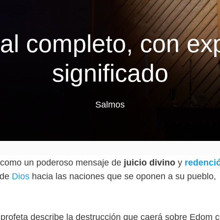
 al completo, con exp
significado
Salmos
 como un poderoso mensaje de
juicio divino
y
redenci
a de
Dios
hacia las naciones que se oponen a su pueblo,
l profeta describe la destrucción que caerá sobre Edom