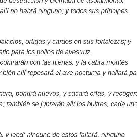
 de destrucción y plomada de asolamiento.
allí no habrá ninguno; y todos sus príncipes
lacios, ortigas y cardos en sus fortalezas; y
tio para los pollos de avestruz.
ncontrarán con las hienas, y la cabra montés
bién allí reposará el ave nocturna y hallará pa
echera, pondrá huevos, y sacará crías, y recoger
; también se juntarán allí los buitres, cada un
á, y leed: ninguno de estos faltará, ninguno