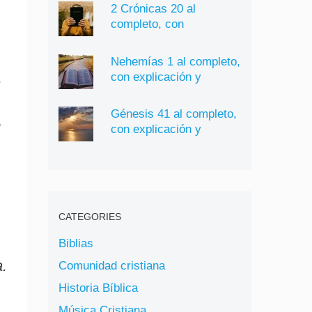
2 Crónicas 20 al
completo, con
explicación y significado
Nehemías 1 al completo,
a
con explicación y
significado
Génesis 41 al completo,
e
con explicación y
significado
CATEGORIES
Biblias
.
Comunidad cristiana
Historia Bíblica
Música Cristiana