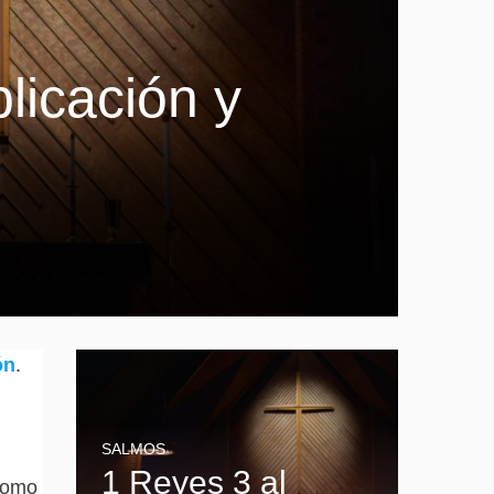
licación y
ón
.
SALMOS
1 Reyes 3 al
 como