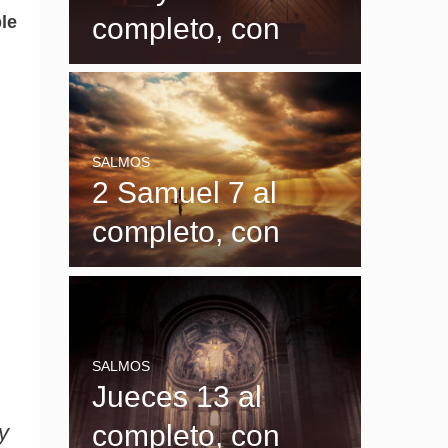
ble
completo, con
explicación y
significado
SALMOS
2 Samuel 7 al
completo, con
explicación y
significado
SALMOS
Jueces 13 al
completo, con
y