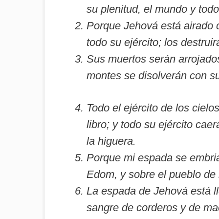
su plenitud, el mundo y tod
Porque Jehová está airado c
todo su ejército; los destrui
Sus muertos serán arrojados
montes se disolverán con s
Todo el ejército de los cielo
libro; y todo su ejército cae
la higuera.
Porque mi espada se embria
Edom, y sobre el pueblo de 
La espada de Jehová está ll
sangre de corderos y de mac