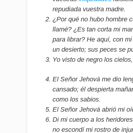
repudiada vuestra madre.
¿Por qué no hubo hombre c
llamé? ¿Es tan corta mi ma
para librar? He aquí, con mi
un desierto; sus peces se p
Yo visto de negro los cielos
El Señor Jehová me dio leng
cansado; él despierta mañan
como los sabios.
El Señor Jehová abrió mi oíd
Di mi cuerpo a los heridore
no escondí mi rostro de inju