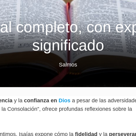
 al completo, con exp
significado
Salmos
encia
y la
confianza en
Dios
a pesar de las adversidad
e la Consolación”, ofrece profundas reflexiones sobre la
íntimos, Isaías expone cómo la
fidelidad
y la
persevera