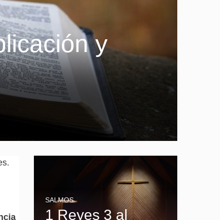
licación y
es.
SALMOS
1 Reyes 3 al
ncia