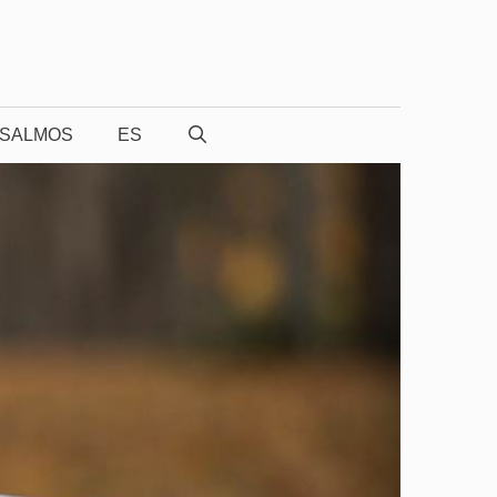
SALMOS
ES