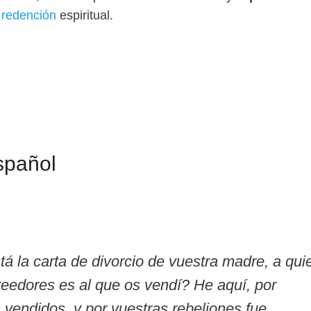
a
redención
espiritual.
spañol
á la carta de divorcio de vuestra madre, a qui
eedores es al que os vendí? He aquí, por
s vendidos, y por vuestras rebeliones fue