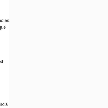
no es
que
ra
encia