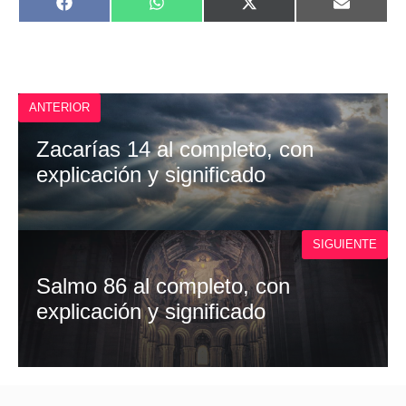
COMPARTIR
COMPARTIR
COMPARTIR
COMPAR
F
W
X
E
EN
EN
EN
EN
A
H
(
M
C
A
T
A
E
T
W
I
B
S
I
L
O
A
T
O
P
T
ANTERIOR
K
P
E
R
)
Zacarías 14 al completo, con
explicación y significado
SIGUIENTE
Salmo 86 al completo, con
explicación y significado