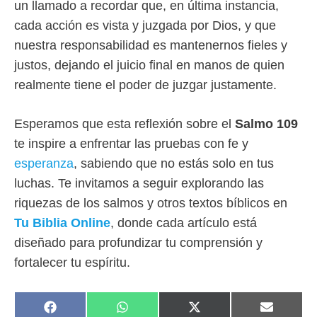
un llamado a recordar que, en última instancia,
cada acción es vista y juzgada por Dios, y que
nuestra responsabilidad es mantenernos fieles y
justos, dejando el juicio final en manos de quien
realmente tiene el poder de juzgar justamente.
Esperamos que esta reflexión sobre el
Salmo 109
te inspire a enfrentar las pruebas con fe y
esperanza
, sabiendo que no estás solo en tus
luchas. Te invitamos a seguir explorando las
riquezas de los salmos y otros textos bíblicos en
Tu Biblia Online
, donde cada artículo está
diseñado para profundizar tu comprensión y
fortalecer tu espíritu.
COMPARTIR
COMPARTIR
COMPARTIR
COMPAR
F
W
X
E