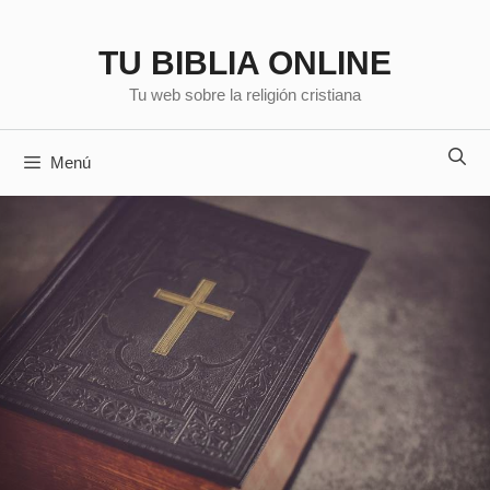
Saltar
al
TU BIBLIA ONLINE
contenido
Tu web sobre la religión cristiana
Menú