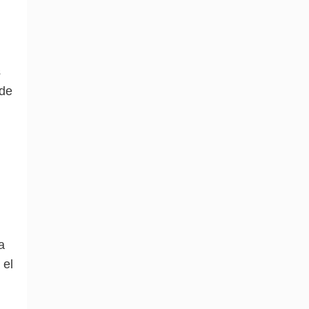
s
 de
a
 el