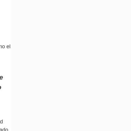
mo el
de
o
ad
mado