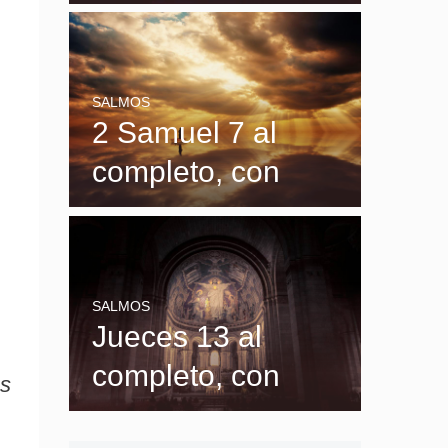
explicación y
significado
SALMOS
2 Samuel 7 al
completo, con
explicación y
significado
SALMOS
Jueces 13 al
completo, con
os
explicación y