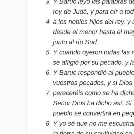
Y Baruc leyó las palabras de
rey de Judá, y para oír a tod
a los nobles hijos del rey, y
desde el menor hasta el may
junto al río Sud.
Y cuando oyeron todas las m
se afligió por su pecado, y
Y Baruc respondió al pueblo
vuestros pecados, y si Dios
pereceréis como se ha dicho 
Señor Dios ha dicho así: Si
pueblo se convertirá en peq
Y yo sé que no me escuchar
la tierra de su cautividad se