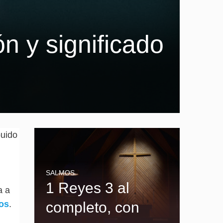
n y significado
buido
SALMOS
1 Reyes 3 al
a a
os
.
completo, con