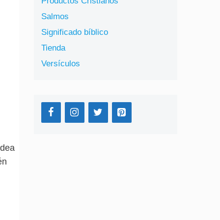
Productos Cristianos
Salmos
Significado bíblico
Tienda
Versículos
odea
én