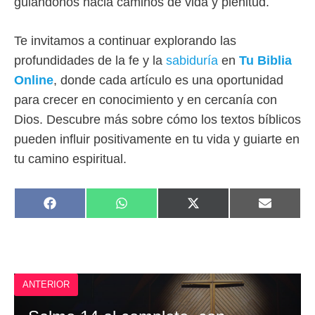
guiándonos hacia caminos de vida y plenitud.
Te invitamos a continuar explorando las
profundidades de la fe y la
sabiduría
en
Tu Biblia
Online
, donde cada artículo es una oportunidad
para crecer en conocimiento y en cercanía con
Dios. Descubre más sobre cómo los textos bíblicos
pueden influir positivamente en tu vida y guiarte en
tu camino espiritual.
COMPARTIR
COMPARTIR
COMPARTIR
COMPAR
F
W
X
E
EN
EN
EN
EN
A
H
(
M
C
A
T
A
E
T
W
I
B
S
I
L
O
A
T
O
P
T
ANTERIOR
K
P
E
R
)