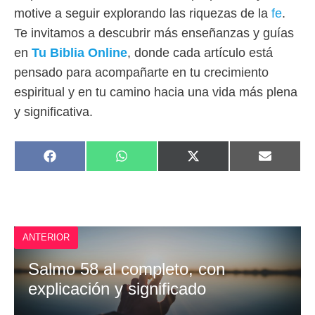
motive a seguir explorando las riquezas de la
fe
.
Te invitamos a descubrir más enseñanzas y guías
en
Tu Biblia Online
, donde cada artículo está
pensado para acompañarte en tu crecimiento
espiritual y en tu camino hacia una vida más plena
y significativa.
COMPARTIR
COMPARTIR
COMPARTIR
COMPAR
F
W
X
E
EN
EN
EN
EN
A
H
(
M
C
A
T
A
E
T
W
I
B
S
I
L
O
A
T
O
P
T
ANTERIOR
K
P
E
R
)
Salmo 58 al completo, con
explicación y significado