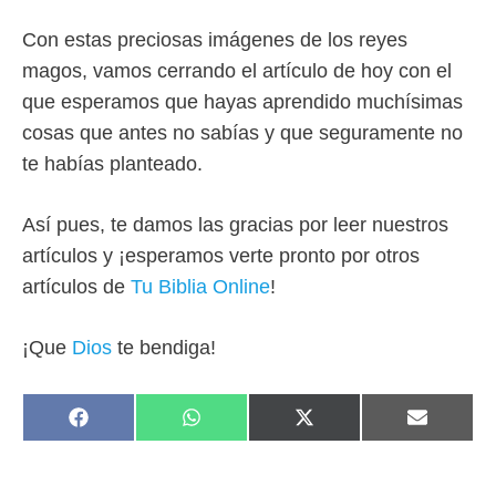
Con estas preciosas imágenes de los reyes
magos, vamos cerrando el artículo de hoy con el
que esperamos que hayas aprendido muchísimas
cosas que antes no sabías y que seguramente no
te habías planteado.
Así pues, te damos las gracias por leer nuestros
artículos y ¡esperamos verte pronto por otros
artículos de
Tu Biblia Online
!
¡Que
Dios
te bendiga!
COMPARTIR
COMPARTIR
COMPARTIR
COMPAR
F
W
X
E
EN
EN
EN
EN
A
H
(
M
C
A
T
A
E
T
W
I