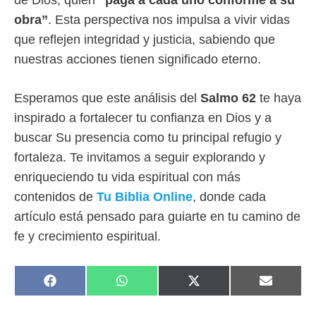
obra”
. Esta perspectiva nos impulsa a vivir vidas
que reflejen integridad y justicia, sabiendo que
nuestras acciones tienen significado eterno.
Esperamos que este análisis del
Salmo 62
te haya
inspirado a fortalecer tu confianza en Dios y a
buscar Su presencia como tu principal refugio y
fortaleza. Te invitamos a seguir explorando y
enriqueciendo tu vida espiritual con más
contenidos de
Tu Biblia Online
, donde cada
artículo está pensado para guiarte en tu camino de
fe y crecimiento espiritual.
COMPARTIR
COMPARTIR
COMPARTIR
COMPAR
F
W
X
E
EN
EN
EN
EN
A
H
(
M
C
A
T
A