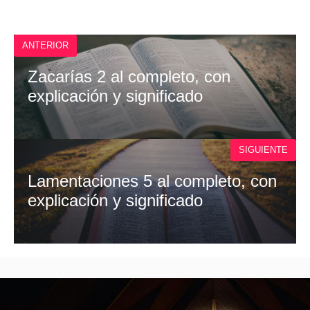
E
T
W
I
B
S
I
L
O
A
T
O
P
T
ANTERIOR
K
P
E
R
)
Zacarías 2 al completo, con
explicación y significado
SIGUIENTE
Lamentaciones 5 al completo, con
explicación y significado